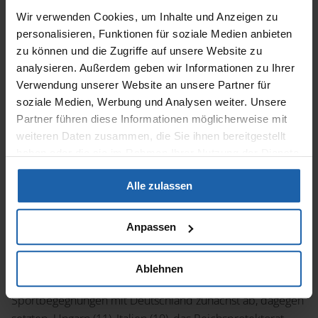
Wettkämpfen wurden und werden schließlich als
Wir verwenden Cookies, um Inhalte und Anzeigen zu
Beweis für die Überlegenheit des jeweiligen staatlich-
personalisieren, Funktionen für soziale Medien anbieten
politischen Systems, der Rasse, des Volkes und/oder
zu können und die Zugriffe auf unsere Website zu
analysieren. Außerdem geben wir Informationen zu Ihrer
der Nation dargestellt.“
Verwendung unserer Website an unsere Partner für
Prof. i.R. Dr. Hans Joachim Teichler
soziale Medien, Werbung und Analysen weiter. Unsere
Partner führen diese Informationen möglicherweise mit
weiteren Daten zusammen, die Sie ihnen bereitgestellt
haben oder die sie im Rahmen Ihrer Nutzung der Dienste
Wie positionierte sich der Internationale Sport und das
gesammelt haben.
IOC nach dem Beginn des Zweiten Weltkriegs durch
Alle zulassen
den Überfall auf Polen zu dem Deutschen Reich?
Anpassen
Die internationale Sportwelt reagierte auf den deutschen
Aggressionskrieg gegen Polen unterschiedlich. Die
Ablehnen
neutralen Schweizer und Schweden sagten
Sportbegegnungen mit Deutschland zunächst ab, dagegen