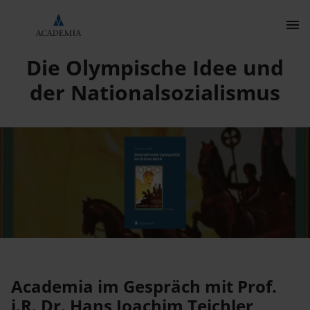
Die Olympische Idee und der Nationalsozialismus
Die Olympische Idee und
Kontakt
der Nationalsozialismus
Wissenschaftlich Publizieren
Academia im Gespräch mit Prof.
i.R. Dr. Hans Joachim Teichler