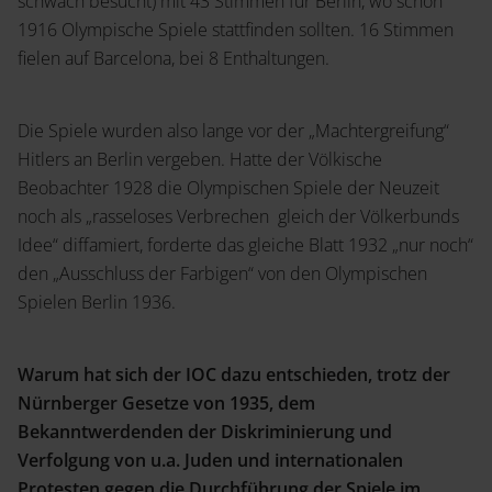
schwach besucht) mit 43 Stimmen für Berlin, wo schon
1916 Olympische Spiele stattfinden sollten. 16 Stimmen
fielen auf Barcelona, bei 8 Enthaltungen.
Die Spiele wurden also lange vor der „Machtergreifung“
Hitlers an Berlin vergeben. Hatte der Völkische
Beobachter 1928 die Olympischen Spiele der Neuzeit
noch als „rasseloses Verbrechen gleich der Völkerbunds
Idee“ diffamiert, forderte das gleiche Blatt 1932 „nur noch“
den „Ausschluss der Farbigen“ von den Olympischen
Spielen Berlin 1936.
Warum hat sich der IOC dazu entschieden, trotz der
N
ü
rnberger Gesetze von 1935, dem
Bekanntwerdenden der Diskriminierung und
Verfolgung von u.a. Juden und internationalen
Protesten gegen die Durchf
ü
hrung der Spiele im