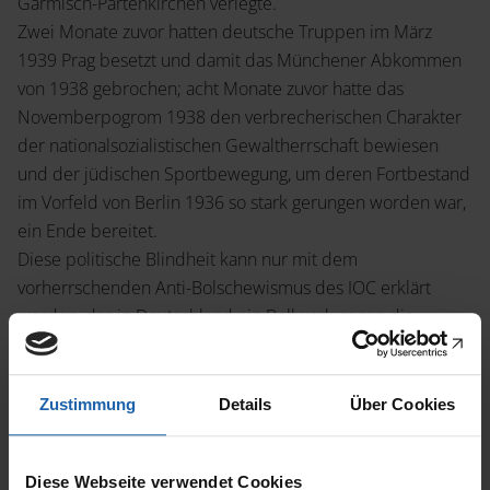
Garmisch-Partenkirchen verlegte.
Zwei Monate zuvor hatten deutsche Truppen im März
1939 Prag besetzt und damit das Münchener Abkommen
von 1938 gebrochen; acht Monate zuvor hatte das
Novemberpogrom 1938 den verbrecherischen Charakter
der nationalsozialistischen Gewaltherrschaft bewiesen
und der jüdischen Sportbewegung, um deren Fortbestand
im Vorfeld von Berlin 1936 so stark gerungen worden war,
ein Ende bereitet.
Diese politische Blindheit kann nur mit dem
vorherrschenden Anti-Bolschewis­mus des IOC erklärt
werden, das in Deutschland ein Bollwerk gegen die
Sowjet­union und den Kommunismus ansah.
Zustimmung
Details
Über Cookies
„Sportliche Siege und Erfolge bei internationalen
Diese Webseite verwendet Cookies