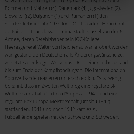
setzten Ungarn (11), Italien (10), das Reichsprotektorat
Böhmen und Mähren (4), Dänemark (4), Jugoslawien (2),
Slowakei ((2), Bulgarien (1) und Rumänien (1) den
Sportverkehr im Jahr 1939 fort. IOC-Präsident Henri Graf
de Baillet-Latour, dessen Heimatstadt Brüssel von der 6.
Armee, deren Befehlshaber sein IOC-Kollege
Heeresgeneral Walter von Reichenau war, erobert worden
war, gestand den Deutschen alle Änderungswünsche zu,
versetzte aber kluger Weise das IOC in einen Ruhezustand
bis zum Ende der Kampfhandlungen. Die internationalen
Sportverbände reagierten unterschiedlich. Es ist wenig
bekannt, dass im Zweiten Weltkrieg eine reguläre Ski-
Weltmeisterschaft (Cortina d’Ampezzo 1941) und eine
reguläre Box-Europa-Meisterschaft (Breslau 1942)
stattfanden. 1941 und noch 1942 kam es zu
Fußballländerspielen mit der Schweiz und Schweden.