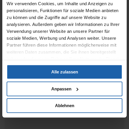
Wir verwenden Cookies, um Inhalte und Anzeigen zu
Learn more
personalisieren, Funktionen für soziale Medien anbieten
zu können und die Zugriffe auf unsere Website zu
Open Access
analysieren. Außerdem geben wir Informationen zu Ihrer
Verwendung unserer Website an unsere Partner für
Academia Verlag
soziale Medien, Werbung und Analysen weiter. Unsere
Partner führen diese Informationen möglicherweise mit
We look forward to seeing you!
weiteren Daten zusammen, die Sie ihnen bereitgestellt
haben oder die sie im Rahmen Ihrer Nutzung der Dienste
Phone:
+49 (0) 7221 2104-0
gesammelt haben.
Alle zulassen
Email:
info@academia-verlag.de
Anpassen
KONTAKT
Ablehnen